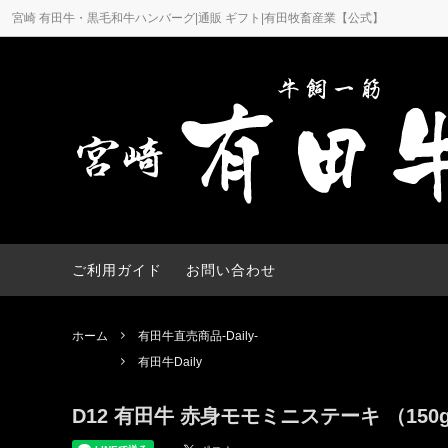
宮崎 有田牛・黒毛和牛ハンバーグ|通販 ギフト|有田牧畜産業【公式】
【2026夏ギフト】有田牛お中元
ステーキ用
有田牛直
焼肉用
有田牛とは
ギフト
ギフト
ハンバーグ
餃子・
ご利用ガイド
お問い合わせ
ホーム
有田牛直売商品-Daily-
有田牛Daily
D12 有田牛 赤身モモミニステーキ （150