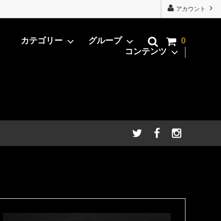
アカウント
カテゴリー
グループ
0
コンテンツ
eak）
用
牛肉加工商品
有田牛Daily
まし注
ギフト