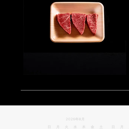
2026年8月
日
月
火
水
木
金
土
日
月