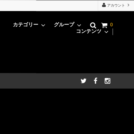
アカウント
カテゴリー
グループ
0
コンテンツ
eak）
用
牛肉加工商品
有田牛Daily
まし注
ギフト