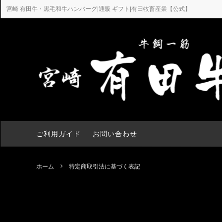
宮崎 有田牛・黒毛和牛ハンバーグ|通販 ギフト|有田牧畜産業【公式】
【2026夏ギフト】有田牛お中元
ステーキ用
有田牛直
焼肉
有田牛とは
ギフ
ギフト
ハンバーグ
餃子
ご利用ガイド
お問い合わせ
ホーム
特定商取引法に基づく表記